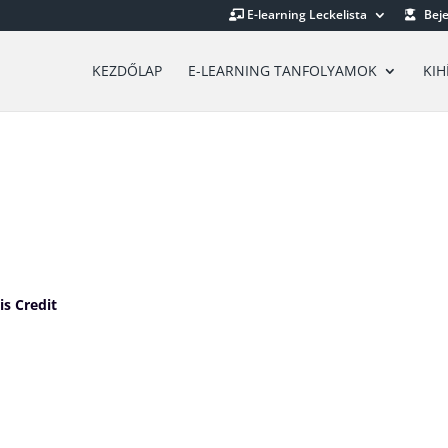
E-learning Leckelista
Beje
KEZDŐLAP
E-LEARNING TANFOLYAMOK
KIH
is Credit