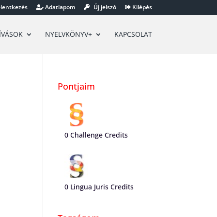
lentkezés
Adatlapom
Új jelszó
Kilépés
ÍVÁSOK
NYELVKÖNYV+
KAPCSOLAT
Pontjaim
0
Challenge Credits
0
Lingua Juris Credits