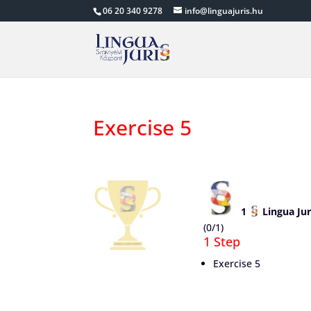
06 20 340 9278
info@linguajuris.hu
Exercise 5
1
Lingua Jur
(0/1)
1 Step
Exercise 5