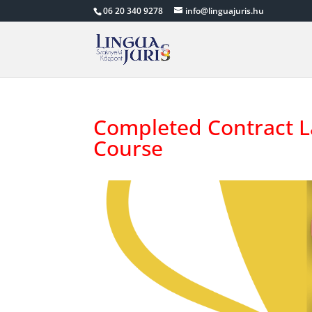
06 20 340 9278
info@linguajuris.hu
Completed Contract L
Course