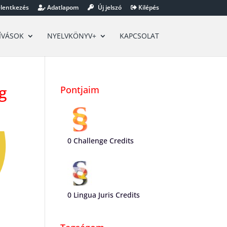
lentkezés
Adatlapom
Új jelszó
Kilépés
ÍVÁSOK
NYELVKÖNYV+
KAPCSOLAT
g
Pontjaim
0
Challenge Credits
0
Lingua Juris Credits