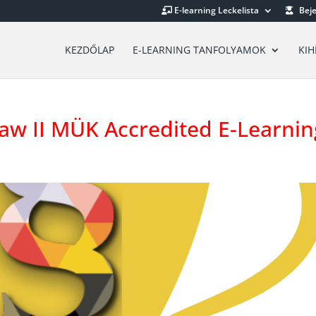
E-learning Leckelista
Beje
KEZDŐLAP
E-LEARNING TANFOLYAMOK
KIH
aw II MÜK Accredited E-Learnin