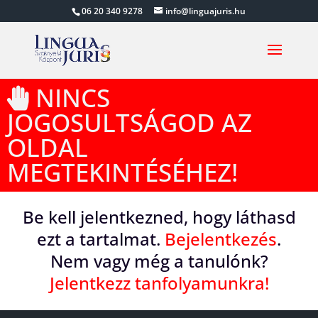
06 20 340 9278
info@linguajuris.hu
NINCS
JOGOSULTSÁGOD AZ
OLDAL
MEGTEKINTÉSÉHEZ!
Be kell jelentkezned, hogy láthasd
ezt a tartalmat.
Bejelentkezés
.
Nem vagy még a tanulónk?
Jelentkezz tanfolyamunkra!